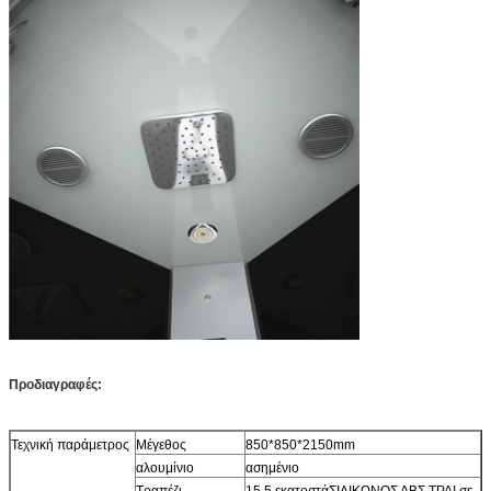
Προδιαγραφές:
Τεχνική παράμετρος
Μέγεθος
850*850*2150mm
αλουμίνιο
ασημένιο
Τραπέζι
15.5 εκατοστά
ΣΙΛΙΚΩΝΟΣ ΑΒΣ ΤΡΑΙ σε