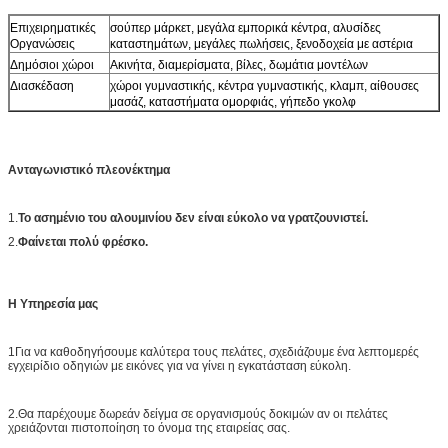
Επιχειρηματικές
σούπερ μάρκετ, μεγάλα εμπορικά κέντρα, αλυσίδες
Οργανώσεις
καταστημάτων, μεγάλες πωλήσεις, ξενοδοχεία με αστέρια
Δημόσιοι χώροι
Ακινήτα, διαμερίσματα, βίλες, δωμάτια μοντέλων
Διασκέδαση
χώροι γυμναστικής, κέντρα γυμναστικής, κλαμπ, αίθουσες
μασάζ, καταστήματα ομορφιάς, γήπεδο γκολφ
Ανταγωνιστικό πλεονέκτημα
1.
Το ασημένιο του αλουμινίου δεν είναι εύκολο να γρατζουνιστεί.
2.
Φαίνεται πολύ φρέσκο.
Η Υπηρεσία μας
1Για να καθοδηγήσουμε καλύτερα τους πελάτες, σχεδιάζουμε ένα λεπτομερές
εγχειρίδιο οδηγιών με εικόνες για να γίνει η εγκατάσταση εύκολη.
2.Θα παρέχουμε δωρεάν δείγμα σε οργανισμούς δοκιμών αν οι πελάτες
χρειάζονται πιστοποίηση το όνομα της εταιρείας σας.