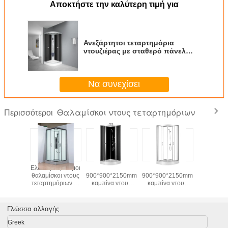
Αποκτήστε την καλύτερη τιμή για
Ανεξάρτητοι τεταρτημόρια
ντουζιέρας με σταθερό πάνελ
διαφανούς θερμανμένου γυαλιού
Να συνεχίσει
Θαλαμίσκοι ντους τεταρτημόριων
Περισσότεροι
κραμάτων
Ελεύθεροι μόνιμοι
Cirle
Cirle
Ανεξάρτ
ινίου
θαλαμίσκοι ντους
900*900*2150mm
900*900*2150mm
τεταρτη
*2150mm
τεταρτημόριων με
καμπίνα ντους
καμπίνα ντους
ντουζιέρ
αύρο
το διαφανές
γυαλιού κραμάτων
γυαλιού κραμάτων
σταθερό
νε την
μετριασμένο
αλουμινίου
αλουμινίου
διαφα
α ντους
σταθερό γυαλί
πλαίσιο
πλαίσιο
θερμαν
Γλώσσα αλλαγής
λιού
μαύρο αλουμίνιο
γυαλ
επιτροπής
Greek