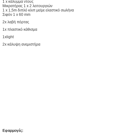
1 x κάλυμμα ντους
Μικρατήρας 1 x 2 λειτουργιών
1 x 1,5m διπλό κλιπ με/με ελαστικό σωλήνα
Σιφόν 1 x 60 mm
2x λαβή πόρτας
1x πλαστικό κάθισμα
1xlight
2x κάλυψη ανεμιστήρα
Εφαρμογές: