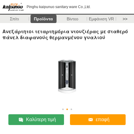
Pinghu kaipunuo sanitary ware Co.,Ltd.
Σπίτι
Προϊόντα
Βίντεο
Εμφάνιση VR
>>
Ανεξάρτητοι τεταρτημόρια ντουζιέρας με σταθερό
πάνελ διαφανούς θερμανμένου γυαλιού
Καλύτερη τιμή
επαφή