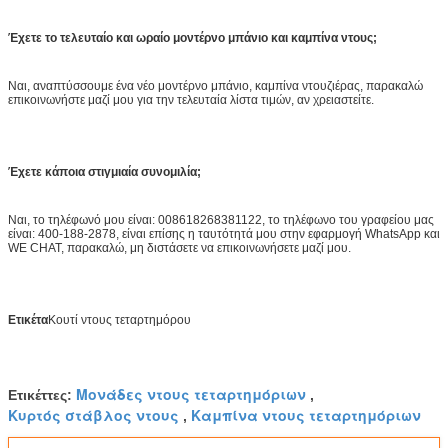
Έχετε το τελευταίο και ωραίο μοντέρνο μπάνιο και καμπίνα ντους;
Ναι, αναπτύσσουμε ένα νέο μοντέρνο μπάνιο, καμπίνα ντουζιέρας, παρακαλώ
επικοινωνήστε μαζί μου για την τελευταία λίστα τιμών, αν χρειαστείτε.
Έχετε κάποια στιγμιαία συνομιλία;
Ναι, το τηλέφωνό μου είναι: 008618268381122, το τηλέφωνο του γραφείου μας
είναι: 400-188-2878, είναι επίσης η ταυτότητά μου στην εφαρμογή WhatsApp και
WE CHAT, παρακαλώ, μη διστάσετε να επικοινωνήσετε μαζί μου.
Ετικέτα
Κουτί ντους τεταρτημόρου
Μονάδες ντους τεταρτημόριων
Ετικέττες:
,
Κυρτός στάβλος ντους
Καμπίνα ντους τεταρτημόριων
,