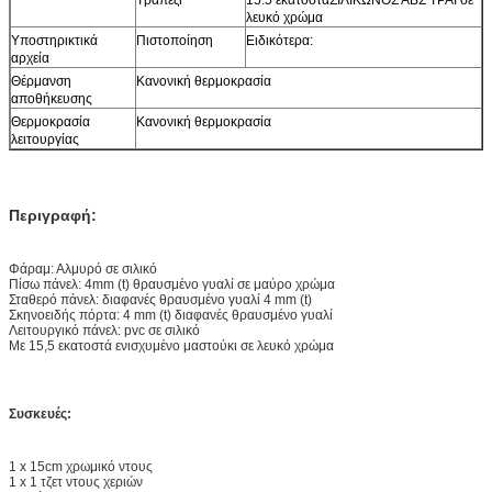
λευκό χρώμα
Υποστηρικτικά
Πιστοποίηση
Ειδικότερα:
αρχεία
Θέρμανση
Κανονική θερμοκρασία
αποθήκευσης
Θερμοκρασία
Κανονική θερμοκρασία
λειτουργίας
Περιγραφή:
Φάραμ: Αλμυρό σε σιλικό
Πίσω πάνελ: 4mm (t) θραυσμένο γυαλί σε μαύρο χρώμα
Σταθερό πάνελ: διαφανές θραυσμένο γυαλί 4 mm (t)
Σκηνοειδής πόρτα: 4 mm (t) διαφανές θραυσμένο γυαλί
Λειτουργικό πάνελ: pvc σε σιλικό
Με 15,5 εκατοστά ενισχυμένο μαστούκι σε λευκό χρώμα
Συσκευές:
1 x 15cm χρωμικό ντους
1 x 1 τζετ ντους χεριών