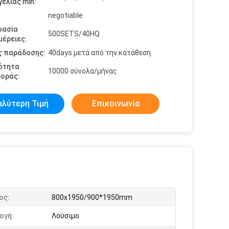
ελίας min:
negotiable
υασία
500SETS/40HQ
έρειες:
ς παράδοσης:
40days μετά από την κατάθεση
ότητα
10000 σύνολα/μήνας
οράς:
αλύτερη Τιμή
Επικοινωνία
ος:
800x1950/900*1950mm
ογή:
Λούσιμο