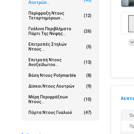
(43)
Λουτρών...
Περίφραξη Ντους
(12)
Τεταρτημόριων...
Γυάλινα Περιβλήματα
(26)
Πάρτι Της Νύφης...
Επιτροπές Στηλών
(5)
Ντους...
Επιτροπή Ντους
(13)
Ανοξείδωτου...
Βάση Ντους Polymarble
(8)
Δίσκοι Ντους Λουτρών
(9)
Μέρη Περιφράξεων
Λεπτο
(10)
Ντους...
Πόρτα Ντους Γυαλιού
(47)
Ό
Π