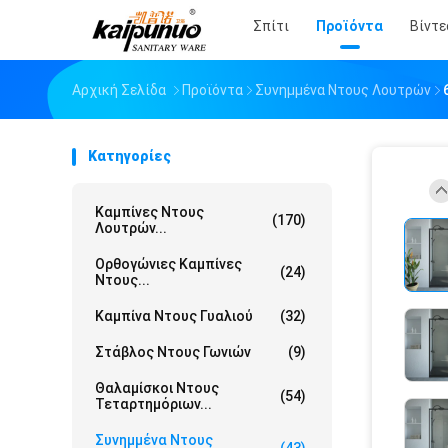
Σπίτι
Προϊόντα
Βίντε
Αρχική Σελίδα
Προϊόντα
Συνημμένα Ντους Λουτρών
Κατηγορίες
Καμπίνες Ντους
(170)
Λουτρών...
Ορθογώνιες Καμπίνες
(24)
Ντους...
Καμπίνα Ντους Γυαλιού
(32)
Στάβλος Ντους Γωνιών
(9)
Θαλαμίσκοι Ντους
(54)
Τεταρτημόριων...
Συνημμένα Ντους