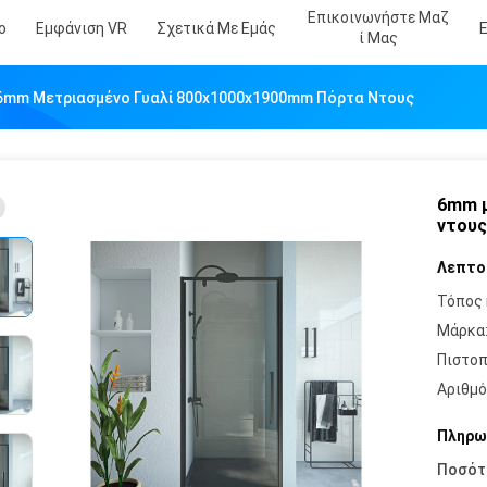
Επικοινωνήστε Μαζ
ο
Εμφάνιση VR
Σχετικά Με Εμάς
Ί Μας
6mm Μετριασμένο Γυαλί 800x1000x1900mm Πόρτα Ντους
6mm μ
ντους
Λεπτο
Τόπος 
Μάρκα
Πιστοπ
Αριθμό
Πληρω
Ποσότ