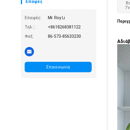
Επαφές
Χ
Γ
Επαφές:
Mr. Roy Li
Περιγ
Τηλ.::
+8618268381122
Φαξ:
86-573-85633230
Αδιάβ
Επικοινωνία