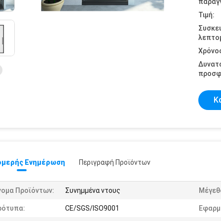
παραγγ
Τιμή:
Συσκε
λεπτομ
Χρόνο
Δυνατ
προσφ
Κ
μερής Ενημέρωση
Περιγραφή Προϊόντων
νομα Προϊόντων:
Συνημμένα ντους
Μέγεθ
ρότυπα:
CE/SGS/ISO9001
Εφαρμ