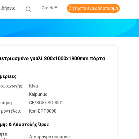
Greek
Ειδήσεις
Ζητήστε ένα απόσπασμα
ετριασμένο γυαλί 800x1000x1900mm πόρτα
μέρειες:
καταγωγής:
Κίνα
:
Kaipunuo
οίηση:
CE/SGS/ISO9001
 μοντέλου:
Kpn-EPT8090
μής & Αποστολής Όροι:
ητα
Διαπραγματεύσιμος