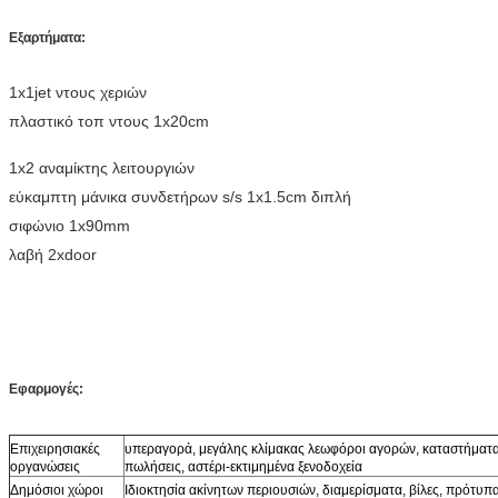
Εξαρτήματα:
1x1jet ντους χεριών
πλαστικό τοπ ντους 1x20cm
1x2 αναμίκτης λειτουργιών
εύκαμπτη μάνικα συνδετήρων s/s 1x1.5cm διπλή
σιφώνιο 1x90mm
λαβή 2xdoor
Εφαρμογές:
Επιχειρησιακές
υπεραγορά, μεγάλης κλίμακας λεωφόροι αγορών, καταστήματα
οργανώσεις
πωλήσεις, αστέρι-εκτιμημένα ξενοδοχεία
Δημόσιοι χώροι
Ιδιοκτησία ακίνητων περιουσιών, διαμερίσματα, βίλες, πρότυπ