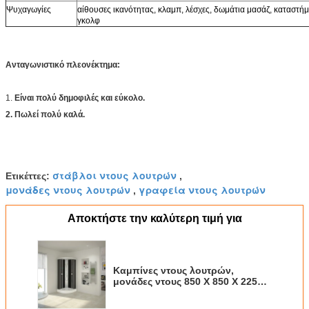
Ψυχαγωγίες
αίθουσες ικανότητας, κλαμπ, λέσχες, δωμάτια μασάζ, καταστή
γκολφ
Ανταγωνιστικό πλεονέκτημα:
1.
Είναι πολύ δημοφιλές και εύκολο.
2. Πωλεί πολύ καλά.
στάβλοι ντους λουτρών
Ετικέττες:
,
μονάδες ντους λουτρών
γραφεία ντους λουτρών
,
Αποκτήστε την καλύτερη τιμή για
Καμπίνες ντους λουτρών,
μονάδες ντους 850 X 850 X 2250
χιλ. με τη στέγη