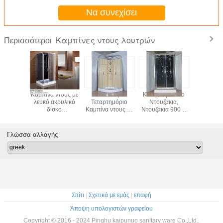
Να συνεχίσει
Καμπίνες ντους λουτρών
Περισσότεροι
λος
Καμπίνα ντους με
Κύκλος
Κουζίνα μπάνιο
850 X
ημόριο
λευκό ακρυλικό
Τεταρτημόριο
Ντουζάκια,
θαλαμίσκο
ντους με
δίσκο
Καμπίνα ντους με
Ντουζάκια 900 X
τεταρτη
κρυλικό
1100*800*2150cm
λευκό ακρυλικό
900 X 2150 χλμ.
χρωμικό
άλεμα
δίσκο χρωμικό
μίνιο
αλουμίνιο
Γλώσσα αλλαγής
Σπίτι
|
Σχετικά με εμάς
|
επαφή
Άποψη υπολογιστών γραφείου
Copyright © 2016 - 2024 Pinghu kaipunuo sanitary ware Co.,Ltd..