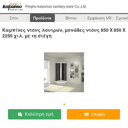
Pinghu kaipunuo sanitary ware Co.,Ltd.
Σπίτι
Προϊόντα
Βίντεο
Εμφάνιση VR
Σχετικ
Καμπίνες ντους λουτρών, μονάδες ντους 850 X 850 X
2250 χιλ. με τη στέγη
Καλύτερη τιμή
επαφή