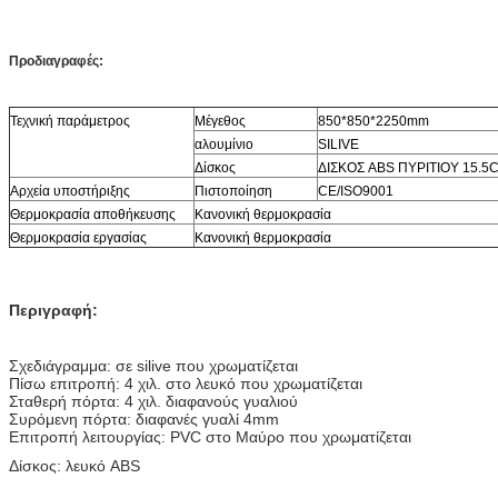
Προδιαγραφές:
Τεχνική παράμετρος
Μέγεθος
850*850*2250mm
αλουμίνιο
SILIVE
Δίσκος
ΔΙΣΚΟΣ ABS ΠΥΡΙΤΙΟΥ
15.5
Αρχεία υποστήριξης
Πιστοποίηση
CE/ISO9001
Θερμοκρασία αποθήκευσης
Κανονική θερμοκρασία
Θερμοκρασία εργασίας
Κανονική θερμοκρασία
Περιγραφή:
Σχεδιάγραμμα: σε silive που χρωματίζεται
Πίσω επιτροπή: 4 χιλ. στο λευκό που χρωματίζεται
Σταθερή πόρτα: 4 χιλ. διαφανούς γυαλιού
Συρόμενη πόρτα: διαφανές γυαλί 4mm
Επιτροπή λειτουργίας: PVC στο Μαύρο που χρωματίζεται
Δίσκος: λευκό ABS