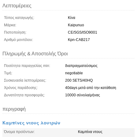
Λεπτομέρειες
Τόπος καταγωγής:
Κίνα
Μάρκα:
Kaipunuo
Πιστοποίηση:
CE/SGS/ISO9001
Αριθμό μοντέλου:
Kpn-CAB217
Πληρωμής & Αποστολής Όροι
Ποσότητα παραγγελίας min:
διαπραγματεύσιμος
Τιμή:
negotiable
Συσκευασία λεπτομέρειες:
200 SETS/40HQ
Χρόνος παράδοσης:
40days μετά από την κατάθεση
Δυνατότητα προσφοράς:
10000 σύνολα/μήνας
περιγραφή
Καμπίνες ντους λουτρών
Όνομα προϊόντων:
Καμπίνα ντους