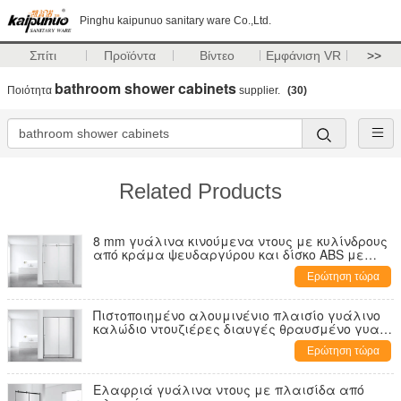
Pinghu kaipunuo sanitary ware Co.,Ltd.
Σπίτι
Προϊόντα
Βίντεο
Εμφάνιση VR
>>
bathroom shower cabinets
Ποιότητα
supplier.
(30)
Related Products
8 mm γυάλινα κινούμενα ντους με κυλίνδρους
από κράμα ψευδαργύρου και δίσκο ABS με
πιστοποίηση CE
Ερώτηση τώρα
Πιστοποιημένο αλουμινένιο πλαισίο γυάλινο
καλώδιο ντουζιέρες διαυγές θραυσμένο γυαλί
ABS δίσκο
Ερώτηση τώρα
Ελαφριά γυάλινα ντους με πλαισίδα από